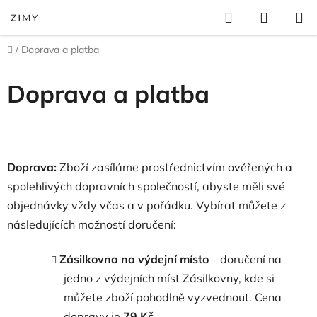
Přejít
Hledat
NÁKUP
na
KOŠÍK
obsah
Domů
/
Doprava a platba
Doprava a platba
Doprava:
Zboží zasíláme prostřednictvím ověřených a
spolehlivých dopravních společností, abyste měli své
objednávky vždy včas a v pořádku. Vybírat můžete z
následujících možností doručení:
Zásilkovna na výdejní místo
– doručení na
jedno z výdejních míst Zásilkovny, kde si
můžete zboží pohodlně vyzvednout. Cena
dopravy je
79 Kč.