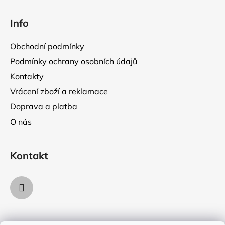
Z
á
Info
p
a
Obchodní podmínky
t
Podmínky ochrany osobních údajů
í
Kontakty
Vrácení zboží a reklamace
Doprava a platba
O nás
Kontakt