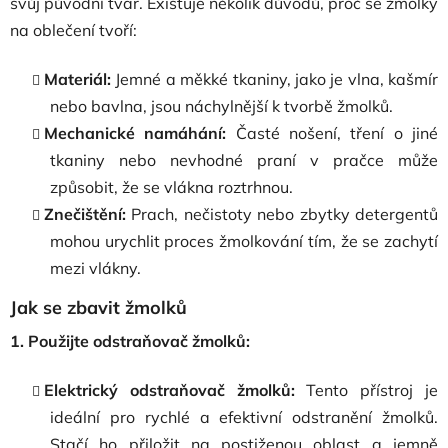
svůj původní tvar. Existuje několik důvodů, proč se žmolky
na oblečení tvoří:
Materiál:
Jemné a měkké tkaniny, jako je vlna, kašmír
nebo bavlna, jsou náchylnější k tvorbě žmolků.
Mechanické namáhání:
Časté nošení, tření o jiné
tkaniny nebo nevhodné praní v pračce může
způsobit, že se vlákna roztrhnou.
Znečištění:
Prach, nečistoty nebo zbytky detergentů
mohou urychlit proces žmolkování tím, že se zachytí
mezi vlákny.
Jak se zbavit žmolků
1. Použijte odstraňovač žmolků:
Elektrický odstraňovač žmolků:
Tento přístroj je
ideální pro rychlé a efektivní odstranění žmolků.
Stačí ho přiložit na postiženou oblast a jemně