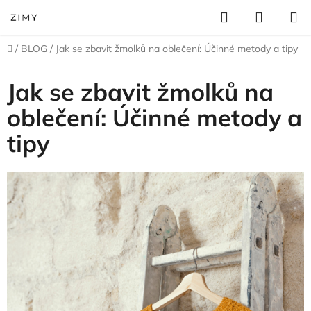
Přejít
Hledat
NÁKUP
na
KOŠÍK
obsah
Domů
/
BLOG
/
Jak se zbavit žmolků na oblečení: Účinné metody a tipy
Jak se zbavit žmolků na
oblečení: Účinné metody a
tipy