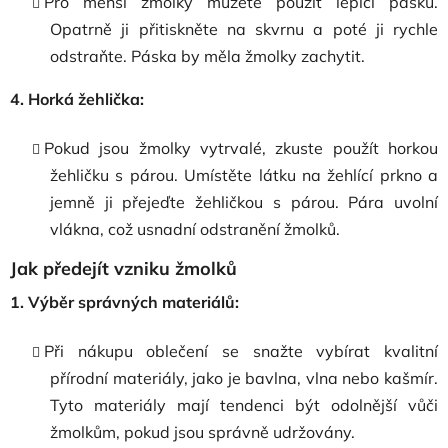
Pro menší žmolky můžete použít lepicí pásku.
Opatrně ji přitiskněte na skvrnu a poté ji rychle
odstraňte. Páska by měla žmolky zachytit.
4. Horká žehlička:
Pokud jsou žmolky vytrvalé, zkuste použít horkou
žehličku s párou. Umístěte látku na žehlící prkno a
jemně ji přejeďte žehličkou s párou. Pára uvolní
vlákna, což usnadní odstranění žmolků.
Jak předejít vzniku žmolků
1. Výběr správných materiálů:
Při nákupu oblečení se snažte vybírat kvalitní
přírodní materiály, jako je bavlna, vlna nebo kašmír.
Tyto materiály mají tendenci být odolnější vůči
žmolkům, pokud jsou správně udržovány.