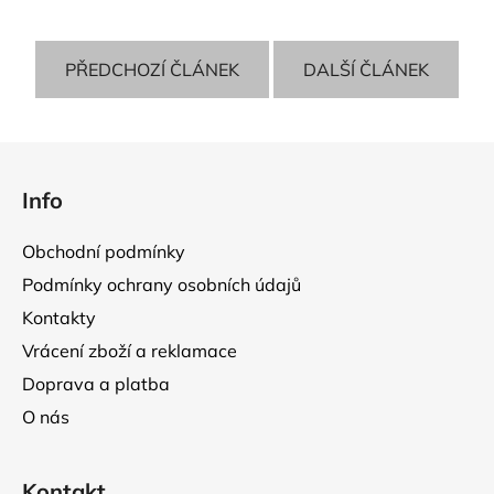
PŘEDCHOZÍ ČLÁNEK
DALŠÍ ČLÁNEK
Z
á
Info
p
a
Obchodní podmínky
t
Podmínky ochrany osobních údajů
í
Kontakty
Vrácení zboží a reklamace
Doprava a platba
O nás
Kontakt